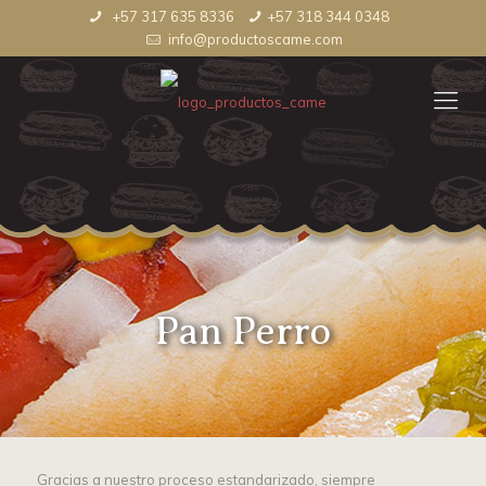
+57 317 635 8336
+57 318 344 0348
info@productoscame.com
Pan Perro
Gracias a nuestro proceso estandarizado, siempre