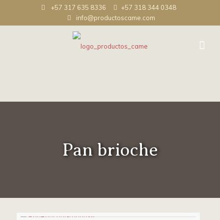
+57 317 635 8336
+57 318 344 0348
info@productoscame.com
Pan brioche